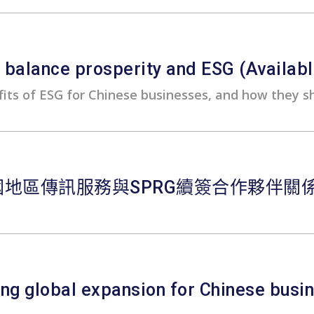
balance prosperity and ESG (Available
its of ESG for Chinese businesses, and how they s
中國地區傳訊服務與SPRG續簽合作夥伴關
ting global expansion for Chinese 