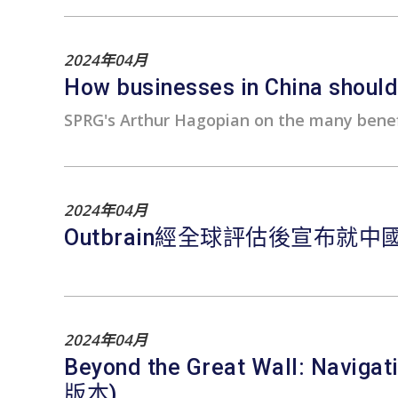
2024年04月
How businesses in China should 
SPRG's Arthur Hagopian on the many benef
2024年04月
Outbrain經全球評估後宣布就
2024年04月
Beyond the Great Wall: Naviga
版本)