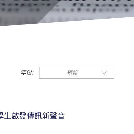
年份:
預設
學生啟發傳訊新聲音