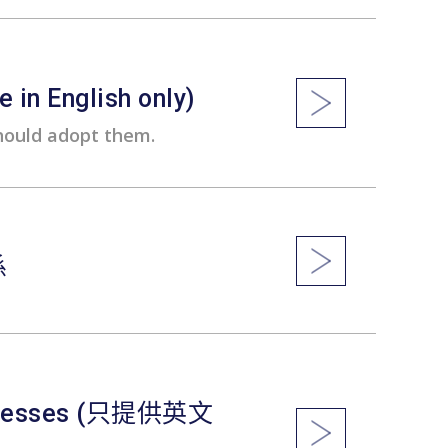
 in English only)
hould adopt them.
係
businesses (只提供英文