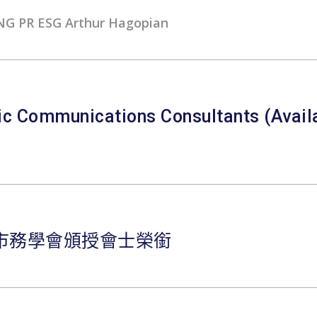
 PR ESG Arthur Hagopian
ic Communications Consultants (Availa
市務學會頒授會士榮銜